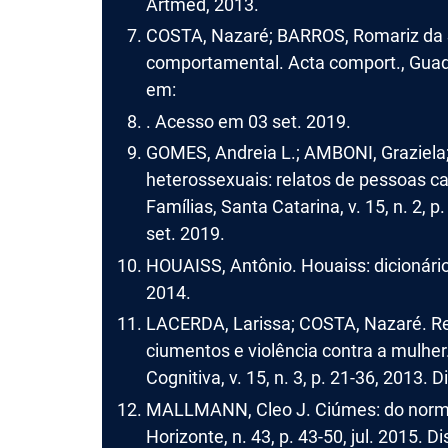
Artmed, 2013.
COSTA, Nazaré; BARROS, Romariz da Si
comportamental. Acta comport., Guadala
em:
. Acesso em 03 set. 2019.
GOMES, Andreia L.; AMBONI, Graziela
heterossexuais: relatos de pessoas 
Famílias, Santa Catarina, v. 15, n. 2, 
set. 2019.
HOUAISS, Antônio. Houaiss: dicionário 
2014.
LACERDA, Larissa; COSTA, Nazaré. R
ciumentos e violência contra a mulher
Cognitiva, v. 15, n. 3, p. 21-36, 2013.
MALLMANN, Cleo J. Ciúmes: do normal
Horizonte, n. 43, p. 43-50, jul. 2015. D