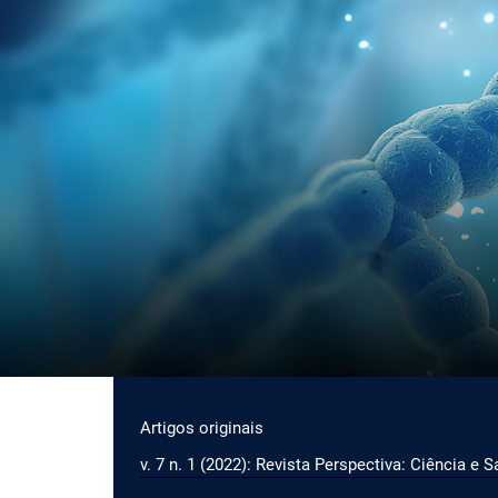
Ir para o menu de navegação principal
Ir para o conteúdo principal
Ir para o rodapé
Menu principal
Artigos originais
v. 7 n. 1 (2022): Revista Perspectiva: Ciência e 