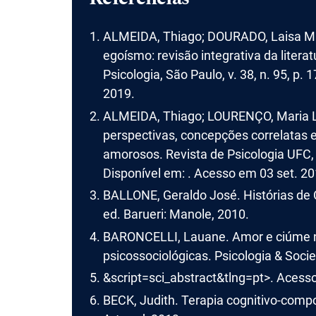
ALMEIDA, Thiago; DOURADO, Laisa Ma
egoísmo: revisão integrativa da literat
Psicologia, São Paulo, v. 38, n. 95, p.
2019.
ALMEIDA, Thiago; LOURENÇO, Maria L.
perspectivas, concepções correlatas
amorosos. Revista de Psicologia UFC, For
Disponível em: . Acesso em 03 set. 20
BALLONE, Geraldo José. Histórias de C
ed. Barueri: Manole, 2010.
BARONCELLI, Lauane. Amor e ciúme n
psicossociológicas. Psicologia & Socied
&script=sci_abstract&tlng=pt>. Acess
BECK, Judith. Terapia cognitivo-compor