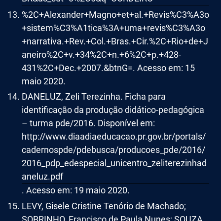
%2C+Alexander+Magno+et+al.+Revis%C3%A3o
+sistem%C3%A1tica%3A+uma+revis%C3%A3o
+narrativa.+Rev.+Col.+Bras.+Cir.%2C+Rio+de+J
aneiro%2C+v.+34%2C+n.+6%2C+p.+428-
431%2C+Dec.+2007.&btnG=. Acesso em: 15
maio 2020.
DANELUZ, Zeli Terezinha. Ficha para
identificação da produção didático-pedagógica
– turma pde/2016. Disponível em:
http://www.diaadiaeducacao.pr.gov.br/portals/
cadernospde/pdebusca/producoes_pde/2016/
2016_pdp_edespecial_unicentro_zeliterezinhad
aneluz.pdf
. Acesso em: 19 maio 2020.
LEVY, Gisele Cristine Tenório de Machado;
SOBRINHO, Francisco de Paula Nunes; SOUZA,