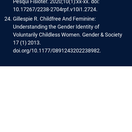
Pesqui Fisioter. 2020;10(1):xx-xx. doi:
10.17267/2238-2704rpf.v10i1.2724.
Gillespie R. Childfree And Feminine:
Understanding the Gender Identity of
Voluntarily Childless Women. Gender & Society
17 (1) 2013.
doi.org/10.1177/0891243202238982.