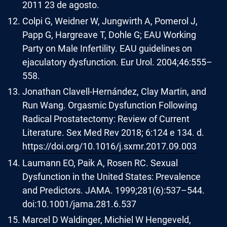
2011 23 de agosto.
Colpi G, Weidner W, Jungwirth A, Pomerol J,
Papp G, Hargreave T, Dohle G; EAU Working
Party on Male Infertility. EAU guidelines on
ejaculatory dysfunction. Eur Urol. 2004;46:555–
558.
Jonathan Clavell-Hernández, Clay Martin, and
Run Wang. Orgasmic Dysfunction Following
Radical Prostatectomy: Review of Current
Literature. Sex Med Rev 2018; 6:124 e 134. d.
https://doi.org/10.1016/j.sxmr.2017.09.003
Laumann EO, Paik A, Rosen RC. Sexual
Dysfunction in the United States: Prevalence
and Predictors. JAMA. 1999;281(6):537–544.
doi:10.1001/jama.281.6.537
Marcel D Waldinger, Michiel W Hengeveld,