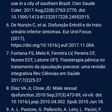
use in a city of southern Brazil. Cien Saude
Colet. 2017 Aug;22(8):2763-2770. doi:
10.1590/1413-81232017228.24952015.
De Nunzio C, et ai. Disfunção Eréctil e do trato
urinário inferior sintomas. Eur Urol Focus
(2017),
https://doi.org/10.1016/j.euf.2017.11.004
.
Fontana FS, Melo K, Ferreira LV, Pereira CF,
Nunes ECF, Latorre GFS. Fisioterapia pélvica no
tratamento da ejaculação precoce: uma revisão
integrativa Rev Ciências em Saúde
2017;7(2)25-27
Diaz VA Jr, Close JD. Male sexual
dysfunction.2010 Sep;37(3):473-89, vii-viii. doi:
10.1016/j.pop.2010.04.002. Epub 2010 Jun 18.
A. L. Pastore, G. Palleschi, A. Leto, L. Pacini, F.