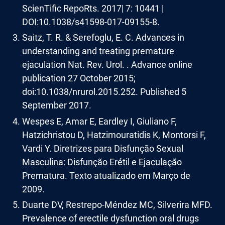
ScienTific RepoRts. 2017| 7: 10441 |
DOI:10.1038/s41598-017-09155-8.
Saitz, T. R. & Serefoglu, E. C. Advances in
understanding and treating premature
ejaculation Nat. Rev. Urol. . Advance online
publication 27 October 2015;
doi:10.1038/nrurol.2015.252. Published 5
September 2017.
Wespes E, Amar E, Eardley I, Giuliano F,
Hatzichristou D, Hatzimouratidis K, Montorsi F,
Vardi Y. Diretrizes para Disfunção Sexual
Masculina: Disfunção Erétil e Ejaculação
Prematura. Texto atualizado em Março de
2009.
Duarte DV, Restrepo-Méndez MC, Silverira MFD.
Prevalence of erectile dysfunction oral drugs