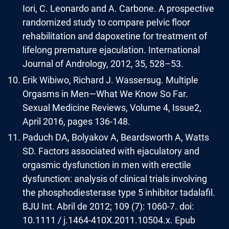
Iori, C. Leonardo and A. Carbone. A prospective
randomized study to compare pelvic ﬂoor
rehabilitation and dapoxetine for treatment of
lifelong premature ejaculation. International
Journal of Andrology, 2012, 35, 528–53.
Erik Wibiwo, Richard J. Wassersug. Multiple
Orgasms in Men—What We Know So Far.
Sexual Medicine Reviews, Volume 4, Issue2,
April 2016, pages 136-148.
Paduch DA, Bolyakov A, Beardsworth A, Watts
SD. Factors associated with ejaculatory and
orgasmic dysfunction in men with erectile
dysfunction: analysis of clinical trials involving
the phosphodiesterase type 5 inhibitor tadalafil.
BJU Int. Abril de 2012; 109 (7): 1060-7. doi:
10.1111 / j.1464-410X.2011.10504.x. Epub