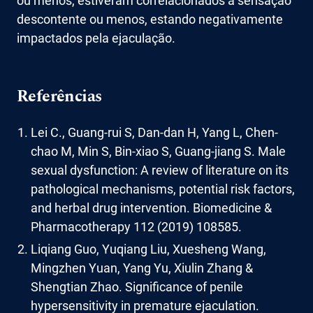
ou menos, estiveram correlacionados à sensação
descontente ou menos, estando negativamente
impactados pela ejaculação.
Referências
Lei C., Guang-rui S, Dan-dan H, Yang L, Chen-
chao M, Min S, Bin-xiao S, Guang-jiang S. Male
sexual dysfunction: A review of literature on its
pathological mechanisms, potential risk factors,
and herbal drug intervention. Biomedicine &
Pharmacotherapy 112 (2019) 108585.
Liqiang Guo, Yuqiang Liu, Xuesheng Wang,
Mingzhen Yuan, Yang Yu, Xiulin Zhang &
Shengtian Zhao. Significance of penile
hypersensitivity in premature ejaculation.