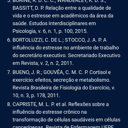
BORINE, R. D. C. C.; WANDERLEY, K. D. S.;
BASSITT, D. P. Relação entre a qualidade de
vida e o estresse em acadêmicos da área da
saúde. Estudos Interdisciplinares em
Psicologia, v. 6, n. 1, p. 100, 2015.
BORTOLUZZI, C. DE L.; STOCCO, J. A. P. A
influência do estresse no ambiente de trabalho
do secretário executivo. Secretariado Executivo
em Revista, v. 2, n. 2, 2011.
BUENO, J. R.; GOUVÊA, C. M. C. P. Cortisol e
exercício: efeitos, secreção e metabolismo.
Revista Brasileira de Fisiologia do Exercício, v.
10, n. 3, p. 178, 2011.
CAPRISTE, M. L. P. et al. Reflexões sobre a
influência do estresse crônico na
transformação de células saudáveis em células
cancerígenas. Revista de Enfermagem UFPE