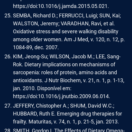
https://doi:10.1016/j.jamda.2015.05.021.
SEMBA, Richard D.; FERRUCCI, Luigi; SUN, Kai;
WALSTON, Jeremy; VARADHAN, Ravi, et al.
Oxidative stress and severe walking disability
among older women. Am J Med, v. 120, n. 12, p.
1084-89, dec. 2007.
KIM, Jeong-Su; WILSON, Jacob M.; LEE, Sang-
Rok. Dietary implications on mechanisms of
sarcopenia: roles of protein, amino acids and
antioxidants. J Nutr Biochem, v. 21, n. 1, p. 1-13,
jan. 2010. Disponível em:
https://doi:10.1016/j.jnutbio.2009.06.014.
JEFFERY, Chistopher A.; SHUM, David W.C.;
HUBBARD, Ruth E. Emerging drug therapies for
frailty. Maturitas, v. 74, n. 1, p. 21-5, jan. 2013.
SMITH, Gordon I. The Effects of Dietary Omega-