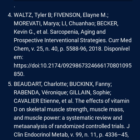
.
WALTZ, Tyler B; FIVENSON, Elayne M.;
MOREVATI, Marya; LI, Chuanhao; BECKER,
Kevin G., et al. Sarcopenia, Aging and
Prospective Interventional Strategies. Curr Med
Chem, v. 25, n. 40, p. 5588-96, 2018. Disponível
em:
https://doi:10.2174/0929867324666170801095
850.
BEAUDART, Charlotte; BUCKINX, Fanny;
RABENDA, Véronique; GILLAIN, Sophie;
CAVALIER Etienne, et al. The effects of vitamin
D on skeletal muscle strength, muscle mass,
and muscle power: a systematic review and
metaanalysis of randomized controlled trials. J
Clin Endocrinol Metab, v. 99, n. 11, p. 4336–45,