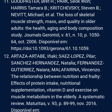
GOODPASTER, Bret H.; PARK, Seok Won;
HARRIS Tamara B.; KRITCHEVSKY, Steven B.;
NEVITT, Michael, et al. The loss of skeletal
muscle strength, mass, and quality in older
adults: the health, aging and body composition
study. Journals Gerontol, v. 61, n. 10, p. 1050-
64, oct. 2006. Disponível em:
https://doi:10.1093/gerona/61.10.1059.
ARTAZA-ARTABE, Iñaki; SAEZ-LOPEZ, Pilar;
SANCHEZ-HERNANDEZ, Natalia; FERNANDEZ-
GUTIERREZ, Naiara; MALAFARINA, Vincenzo.
The relationship between nutrition and frailty:
Effects of protein intake, nutritional
supplementation, vitamin D and exercise on
muscle metabolism in the elderly. A systematic
review. Maturitas, v. 93, p. 89-99, nov. 2016.
Disponível em: