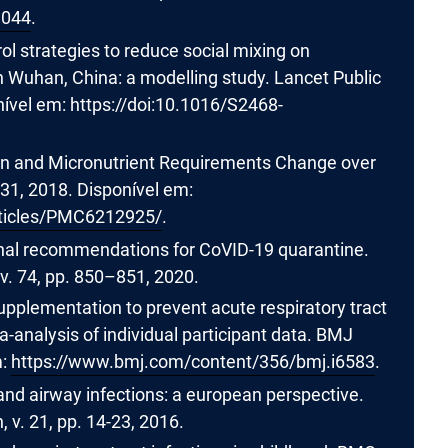
.044
.
rol strategies to reduce social mixing on
 Wuhan, China: a modelling study. Lancet Public
ível em: https://doi:10.1016/S2468-
on and Micronutrient Requirements Change over
531, 2018. Disponível em:
rticles/PMC6212925/
.
nal recommendations for CoVID-19 quarantine.
 v. 74, pp. 850–851, 2020.
pplementation to prevent acute respiratory tract
-analysis of individual participant data. BMJ
m:
https://www.bmj.com/content/356/bmj.i6583
.
nd airway infections: a european perspective.
 v. 21, pp. 14-23, 2016.