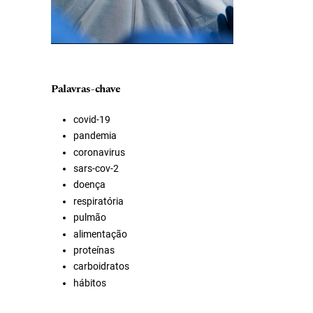
Palavras-chave
covid-19
pandemia
coronavirus
sars-cov-2
doença
respiratória
pulmão
alimentação
proteínas
carboidratos
hábitos