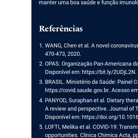
manter uma boa saúde e função imunoló
Referências
WANG, Chen et al. A novel coronavirus
470-473, 2020.
OPAS. Organização Pan-Americana da 
Disponível em:
https://bit.ly/2UDjL2N
.
BRASIL. Ministério da Saúde: Painel 
https://covid.saude.gov.br
. Acesso em:
PANYOD, Suraphan et al. Dietary ther
A review and perspective. Journal of
Disponível em:
https://doi.org/10.101
LOFTI, Melika et al. COVID-19: Transmi
opportunities. Clinica Chimica Acta, p