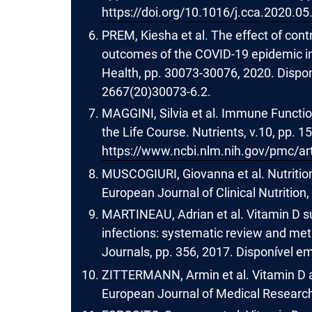
https://doi.org/10.1016/j.cca.2020.05
PREM, Kiesha et al. The effect of cont
outcomes of the COVID-19 epidemic in
Health, pp. 30073-30076, 2020. Dispon
2667(20)30073-6.2.
MAGGINI, Silvia et al. Immune Functi
the Life Course. Nutrients, v.10, pp. 1
https://www.ncbi.nlm.nih.gov/pmc/a
MUSCOGIURI, Giovanna et al. Nutritio
European Journal of Clinical Nutrition,
MARTINEAU, Adrian et al. Vitamin D su
infections: systematic review and meta
Journals, pp. 356, 2017. Disponível e
ZITTERMANN, Armin et al. Vitamin D a
European Journal of Medical Research,