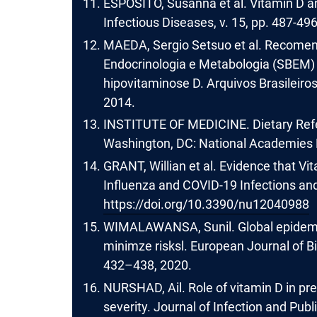
ESPOSITO, Susanna et al. Vitamin D an
Infectious Diseases, v. 15, pp. 487-496
MAEDA, Sergio Setsuo et al. Recomen
Endocrinologia e Metabologia (SBEM) 
hipovitaminose D. Arquivos Brasileiro
2014.
INSTITUTE OF MEDICINE. Dietary Refer
Washington, DC: National Academies 
GRANT, Willian et al. Evidence that V
Influenza and COVID-19 Infections and
https://doi.org/10.3390/nu12040988
WIMALAWANSA, Sunil. Global epidemic
minimze risksl. European Journal of 
432–438, 2020.
NURSHAD, Ail. Role of vitamin D in pr
severity. Journal of Infection and Publ