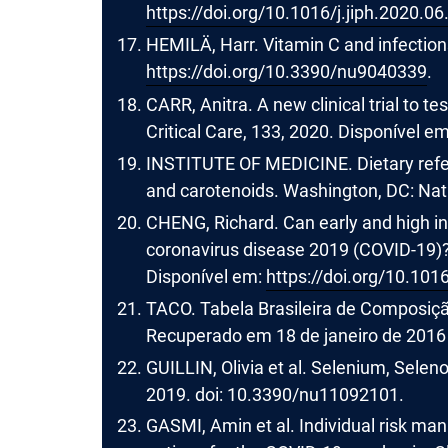
https://doi.org/10.1016/j.jiph.2020.06
HEMILÄ, Harr. Vitamin C and infections
https://doi.org/10.3390/nu9040339
.
CARR, Anitra. A new clinical trial to t
Critical Care, 133, 2020. Disponível e
INSTITUTE OF MEDICINE. Dietary refere
and carotenoids. Washington, DC: Na
CHENG, Richard. Can early and high in
coronavirus disease 2019 (COVID-19)?.
Disponível em:
https://doi.org/10.10
TACO. Tabela Brasileira de Composiçã
Recuperado em 18 de janeiro de 201
GUILLIN, Olivia et al. Selenium, Seleno
2019. doi: 10.3390/nu11092101.
GASMI, Amin et al. Individual risk ma