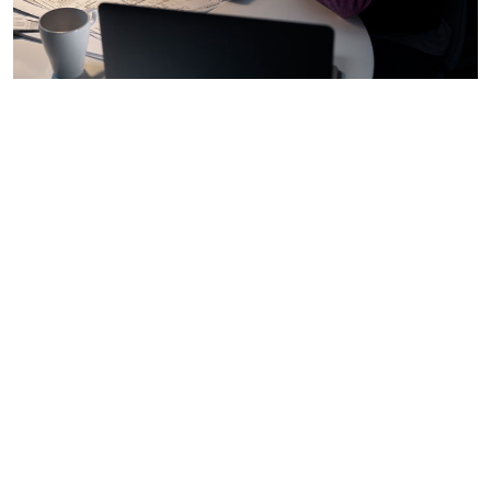
Palavras-chave
florais
bach
psicotrapia
pacientes