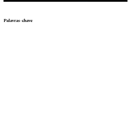
Palavras-chave
qualidade de vida
idosos
atividade física
exercícios
fisiologia
corpo
mente
macronutrientes