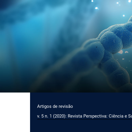
Ir para o menu de navegação principal
Ir para o conteúdo principal
Ir para o rodapé
Menu principal
Artigos de revisão
v. 5 n. 1 (2020): Revista Perspectiva: Ciência e 