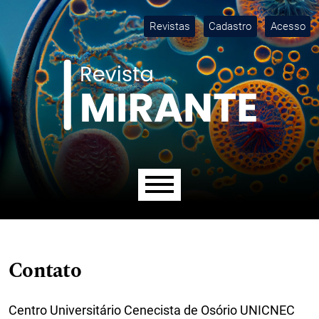
Ir para o menu de navegação principal
Ir para o conteúdo principal
Ir para o rodapé
M
Revistas
Cadastro
Acesso
Menu principal
Contato
Centro Universitário Cenecista de Osório UNICNEC