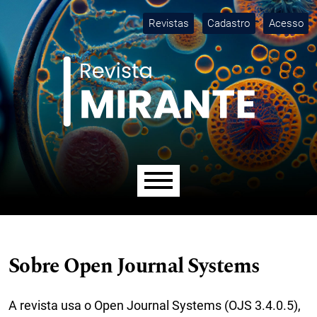
Ir para o menu de navegação principal
Ir para o conteúdo principal
Ir para o rodapé
M
Revistas
Cadastro
Acesso
Menu principal
Sobre Open Journal Systems
A revista usa o Open Journal Systems (OJS 3.4.0.5),