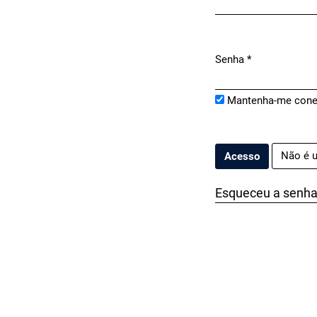
Senha
*
Obrigatório
Mantenha-me cone
Não é u
Acesso
Esqueceu a senh