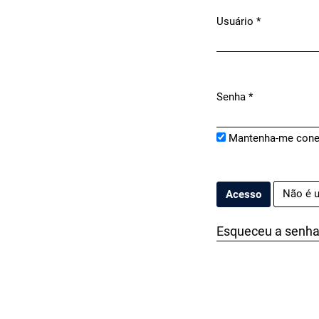
Usuário
*
Obrigatório
Senha
*
Obrigatório
Mantenha-me cone
Não é u
Acesso
Esqueceu a senh