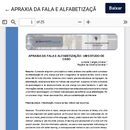
Baix
Baixar
Voltar aos Detalhes do Artigo
←
APRAXIA DA FALA E ALFABETIZAÇÃO