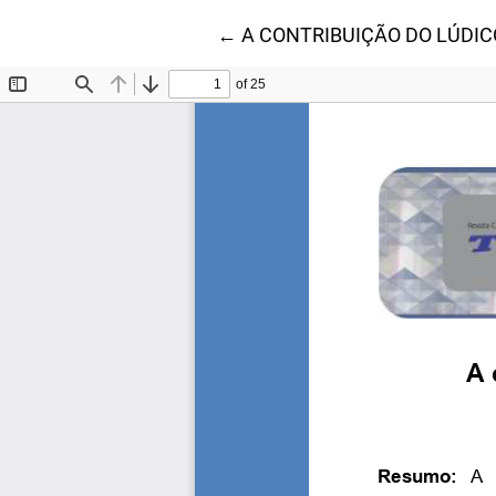
Voltar aos Detalhes do Artig
←
A CONTRIBUIÇÃO DO LÚDIC