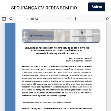
Baix
Baixar
Voltar aos Detalhes do Artigo
←
SEGURANÇA EM REDES SEM FIO