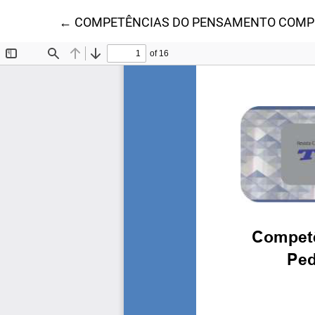
Voltar aos Detalhes do Artigo
←
COMPETÊNCIAS DO PENSAMENTO COMPU