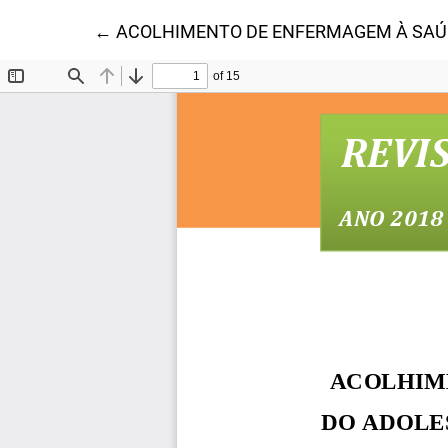
Voltar aos Detalhes do Artigo
←
ACOLHIMENTO DE ENFERMAGEM À SAÚD