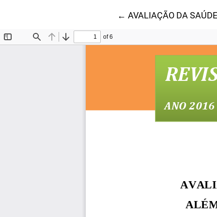
Voltar aos Detalhes do 
←
AVALIAÇÃO DA SAÚDE