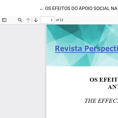
Voltar aos Detalhes do Artigo
←
OS EFEITOS DO APOIO SOCIAL 