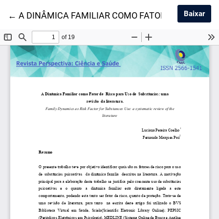
Baix
Baixar
Voltar aos Detalhes do Artigo
←
A DINÂMICA FAMILIAR COMO FATOR DE RISCO P