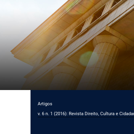
Ir para o menu de navegação principal
Ir para o conteúdo principal
Ir para o rodapé
Menu principal
Artigos
v. 6 n. 1 (2016): Revista Direito, Cultura e Cidada