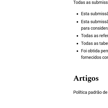
Todas as submissõ
Esta submissã
Esta submissã
para consider
Todas as refe
Todas as tabe
Foi obtida per
fornecidos co
Artigos
Política padrão d