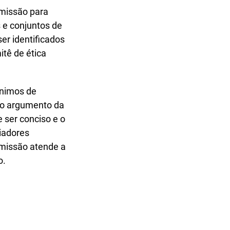
rmissão para
 e conjuntos de
er identificados
tê de ética
ínimos de
e o argumento da
 ser conciso e o
iadores
bmissão atende a
o.