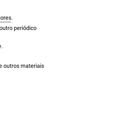
tores
.
outro periódico
e.
e outros materiais