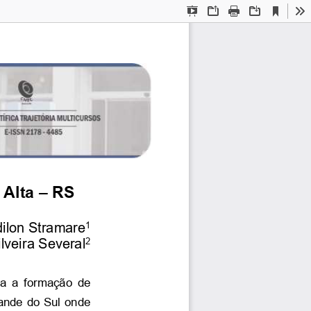
Current
Presentation
Open
Print
Download
To
View
Mode
Alta – RS 
1
ilon Stramare
2
lveira Several
ha a formação de 
ande do Sul onde 