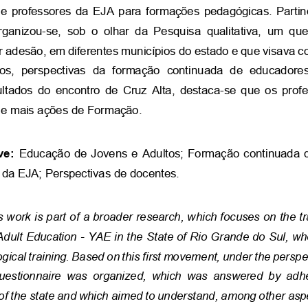
e professores da EJA para formações pedagógicas. Partind
anizou-se,  sob  o  olhar  da  Pesquisa  qualitativa,  um  ques
r adesão, em diferentes municípios do estado e que visava c
tos,  perspectivas  da  formação  continuada  de  educadore
sultados do encontro de Cruz Alta, destaca-se que os prof
e mais ações de Formação. 
ve:
Educação de Jovens e Adultos; Formação continuada d
 da EJA; Perspectivas de docentes. 
s work is part of a broader research, which focuses on the tr
Adult Education - YAE in the State of Rio Grande do Sul, wh
gical training. Based on this first movement, under the perspect
questionnaire  was  organized,  which  was  answered  by  adhesi
 of the state and which aimed to understand, among other asp