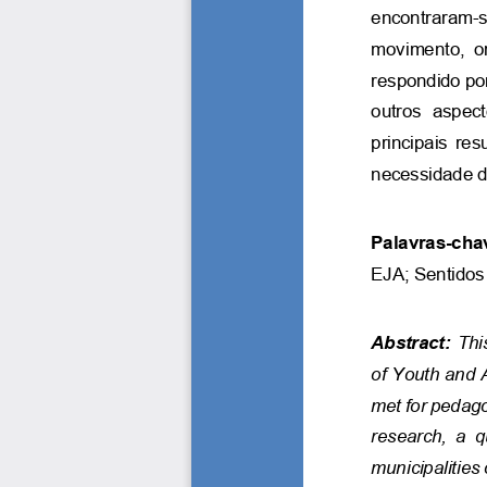
encontraram-s
movimento,  org
respondido po
outros  aspec
principais re
necessidade d
Palavras-cha
EJA; Sentidos
Abstract:
Thi
of Youth and 
met for pedago
research,  a  
municipalities