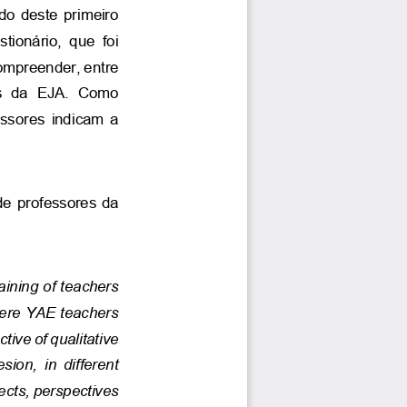
o deste primeiro 
tionário,  que  foi 
ompreender, entre 
s  da  EJA.  Como 
essores indicam a 
e professores da 
aining of teachers 
ere YAE teachers 
ive of qualitative 
on,  in  different 
ects, perspectives 