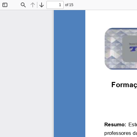
of 15
Toggle
Find
Previous
Next
Sidebar
Formaçã
Resumo: 
Est
professores d