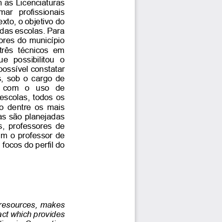
 as Licenciaturas 
ar  profissionais 
xto, o objetivo do 
 das escolas. Para 
sores do município 
três  técnicos  em 
  possibilitou  o 
possível constatar 
s, sob o cargo de 
e  com  o  uso  de 
scolas, todos os 
  dentre  os mais 
s são planejadas 
s,  professores de 
om o professor de 
focos do perfil do 
  resources, makes 
ct which provides 