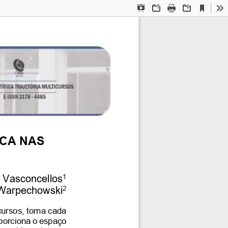
Current
Presentation
Open
Print
Download
To
View
Mode
CA NAS 
1
n Vasconcellos
2
Warpechowski
ursos, torna cada 
oporciona o espaço 