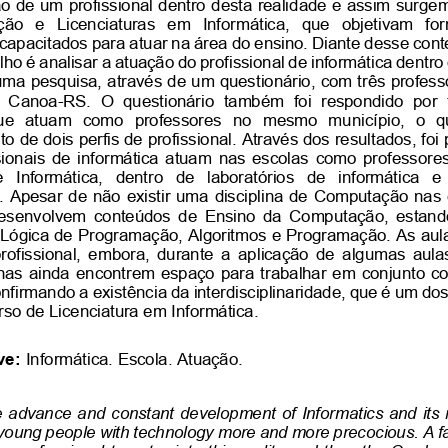
ão de um profissional dentro desta realidade e assim surgem
o  e  Licenciaturas  em  Informática,  que  objetivam  form
 capacitados para atuar na área do ensino. Diante desse conte
lho é analisar a atuação do profissional de informática dentro
a uma pesquisa, através de um questionário, com três profes
 Canoa-RS.  O  questionário  também  foi  respondido  por  
ue  atuam  como  professores  no  mesmo  município,  o  que
o de dois perfis de profissional. Através dos resultados, foi 
sionais de informática atuam nas escolas como professore
e  Informática,  dentro  de  laboratórios  de  informática  
 Apesar de não existir uma disciplina de Computação nas e
esenvolvem  conteúdos  de  Ensino  da  Computação,  estando
 Lógica de Programação, Algoritmos e Programação. As aula
 profissional,  embora,  durante  a aplicação  de  algumas  aula
linas ainda encontrem espaço para trabalhar em conjunto c
onfirmando a existência da interdisciplinaridade, que é um dos 
so de Licenciatura em Informática. 
ve:
Informática. Escola. Atuação.
  advance  and constant  development of  Informatics and  its
 young people with technology more and more precocious. A fa