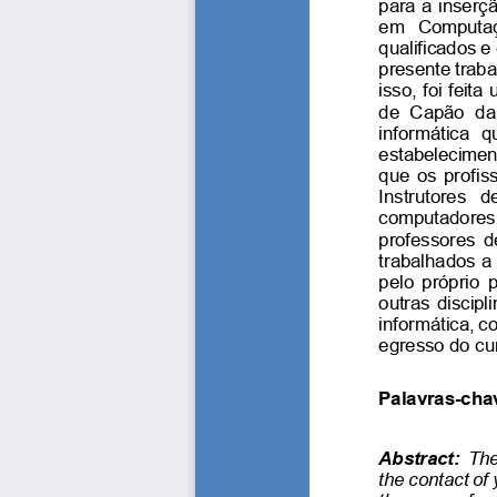
para a inserç
em  Computaçã
qualificados e
presente traba
isso, foi feit
de  Capão  da 
informática  q
estabeleciment
que os profis
Instrutores  d
computadores.
professores d
trabalhados a
pelo  próprio 
outras discip
informática, c
egresso do cur
Palavras-cha
Abstract:
The
the contact of