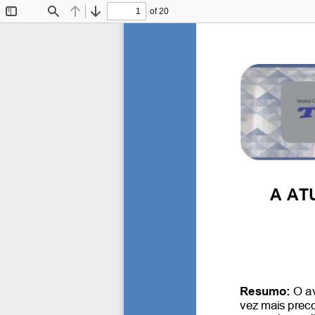
of 20
Toggle
Find
Previous
Next
Sidebar
A AT
Resumo: 
O av
vez mais preco