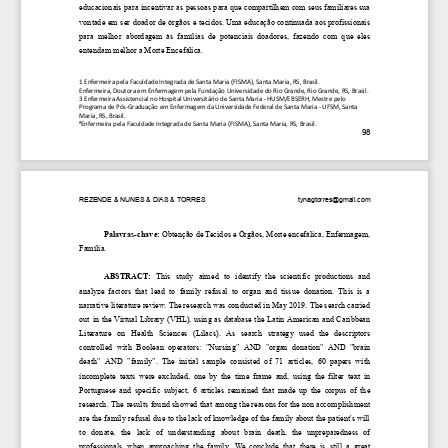
educacionais
para
incentivar
as
pessoas
para
que
compartilhem
com
seus
familiares
sua
vontade
em
ser
doador
de
órgãos
e
tecidos.
Uma
educação
continuada
aos
profissionais
para
melhor
abordagem
às
famílias
de
potenciais
doadores,
fazendo
com
que
eles
entendam
melhor
a
Morte
Encefálica.
1
Enfermeira
pela
Faculdade
Integrada
de
Santa
Maria
(FISMA),
Santa
Maria,
RS,
Brasil.
Enfermeira,
Doutora
em
Enfermagem
pela
Fundação
Universidade
do
Rio
Grande,
Rio
Grande,
RS,
Brasil.
3
Enfermeira
Assistencial
no
Hospital
Universitário
de
Santa
Maria
-
HUSM/EBSERH,
Mestre
pelo
Programa
de
Pós-Graduação
em
Enfermagem
da
Universidade
Federal
de
Santa
Maria
-
UFSM,
Santa
Maria,
RS,
Brasil.
⁴
Enfermeira
pela
Faculdade
Integrada
de
Santa
Maria
(FISMA),
Santa
Maria,
RS,
Brasil.
98
REZENDE
&
NUNES
&
DIAS
&
TORRES
tynagtorres@gmail.com
Palavras-chave:
Obtenção
de
Tecidos
e
Órgãos
,
Morte
encefálica,
Enfermagem,
Família.
ABSTRACT
:
This
study
aimed
to
identify
the
scientific
productions
and
analyze
factors
that
lead
to
family
refusal
to
organ
and
tissue
donation.
This
is
a
narrative
literature
review
.
The
research
was
conducted
in
May
2019.
The
search
carried
out
in
the
Virtual
Library
(VHL),
using
as
database
the
Latin
American
and
Caribbean
Literature
on
Health
Sciences
(Lilacs).
As
search
strategy
used
the
descriptors
controlled
with
Boolean
operators:
"Nursing"
AND
"organ
donation"
AND
"brain
death"
AND
"family".
The
initial
sample
consisted
of
71
articles,
60
papers
with
incomplete
texts
were
excluded,
one
by
the
time
frame
and,
using
the
filter
text
in
Portuguese
and
specific
subject,
6
articles
remained
that
made
up
the
corpus
of
the
research.
The
results
found
showed
that
among
the
reasons
for
the
non
accomplishment
are
the
family
refusal
due
to
the
lack
of
knowledge
of
the
family
about
the
patient's
will
to
donate,
the
lack
of
understanding
about
brain
death,
the
unpreparedness
of
professionals
when
approaching
the
family
.
We
conclude
that
there
is
still
a
great