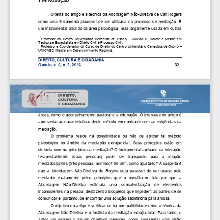
1 
INTRODUÇÃO
O tema do artigo é a técnica da Abordagem Não
-
Diretiva de Carl Rogers 
como  uma  ferramenta  plausível 
de
ser  utilizada  no  processo  de  mediação. 
É 
um instrumental oriundo da área psicológica, mas largamente usada em outras 
1
Professor  do  Centro  Universitário  Cenecista  de  Osório 
–
UNICNEC.  Doutor  e  Mestre  em 
Teologia e Especialista em 
Direito Civil e Processo Civil.
2
Professor 
e Coordenador  do Curso de Direito 
do Centro Universitário Cenecista de Osório 
–
UNICNEC. Mestre em Desenvolvimento Regional.
DIREITO, CULTURA E CIDADANIA
Osório, v. 
6, n. 2, 2016
32
áreas, como o aconselhamento pastora
l e a educação. O interesse do artigo é 
apresentar as características deste método em contraste com as exigências 
d
a 
mediação.
O  problema  reside  na  possibilidade  ou  não  de  aplicar  tal  método 
psicológico  no  âmbito  da  mediação  extrajudicial.  Seus  princípios 
estão  em 
sintonia com os princípios da mediação? O instrumental aplicado na interação 
terapeuta/cliente   (duas   pessoas)   pode   ser   transposto   para   a   relação 
mediador/partes (três pessoas, mínimo)? Se sim, como 
ajustá
-
lo? A suspeita é 
que  a  Abordagem  Não
-
Diret
iva  de  Rogers  seja  passível  de  ser  usada  pelo 
mediador  exatamente  pelos  princípios  que  o  constituem.  Isto  por  que  a 
Abordagem    Não
-
Diretiva    estimula    uma    conscientização 
de    elementos 
inconscientes na pessoa, 
desfazendo b
loquei
os
que impedem as partes de se 
c
omunicar e, portanto, de encontrar uma solução satisfatória para ambas.
O objetivo do artigo é verificar se há compatibilidade entre  a técnica da 
Abordagem  Não
-
Diretiva  e  o  instituto  da  mediação  extrajudicial.  Para  tanto,  o 
artigo  vai  perseguir  alguns  obje
tivos  menores,  como  apresentar  uma  visão 