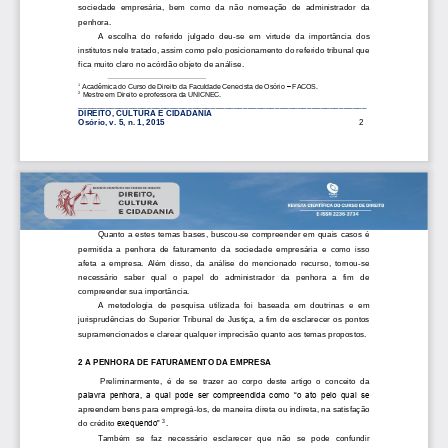
sociedade  empresária,  bem  como  da  não  nome
ação  de  administrador  da 
penhora.
A  escolha  do  referido  julgado  deu
-
se  em  virtude  da  importância  dos 
institutos nele tratado, assim como pelo posicionamento do referido tribunal que 
fica muito claro no acórdão objeto de análise.
1
Acadêmica do Curso de Direito da Faculdade Cenecista de Osório 
–
FACOS.
2
Mestre em Direito e professora da UNICNEC.
______________________________
___________________________
______
DIREITO, CULTURA E CIDADANIA
Osório, v. 
5
, n. 1, 2015
2
Quanto  a  estes  temas  bases,
buscou
-
se  compreender  em  quais  casos  é 
permitida  a  penhora  de  faturamento  da  sociedade  empresária  e  como  isso 
afeta  a  empresa.  Além  disso,  da  análise  do  mencionado  recurso,  tornou
-
se 
necessário   saber   qual   o   papel   do   administrador   da   penhora   a   fim   de 
compr
eender sua importância.
A  metodologia  de  pesquisa  utilizada  foi  baseada  em  doutrinas  e  em 
jurisprudências  do  Superior Tribunal  de  Justiça,  a fim  de  esclarecer  os pontos 
supramencionados e clarear qualquer imprecisão quanto aos temas propostos.
2
A PENHOR
A DE FATURAMENTO DA EMPRESA
Preliminarmente,  é  de  se  trazer  ao  corpo  deste  artigo  o  conceito  da 
palavra  penhora,  a  qual  pode  ser  compreendida  como  “o  ato  pelo  qual  se 
apreendem bens para empregá
-
los, de maneira direta ou indireta, na satisfação 
3
do crédito
exequendo” 
. 
Também   se   faz   necessário   esclarecer   que   não   se   pode   confundir 