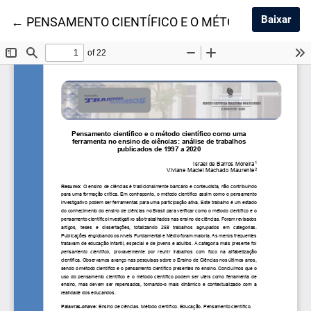
Baix
Baixar
Voltar aos Detalhes do Artigo
←
PENSAMENTO CIENTÍFICO E O MÉTODO CIENTÍF