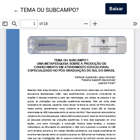
Baixar 
Baixar
Voltar aos Detalhes do Artigo
←
TEMA OU SUBCAMPO?