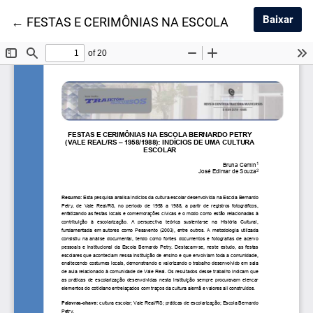
Baix
Baixar
Voltar aos Detalhes do Artigo
←
FESTAS E CERIMÔNIAS NA ESCOLA BERNARDO PET