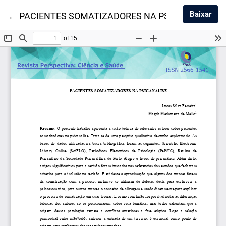
Baix
Baixar
Voltar aos Detalhes do Artigo
←
PACIENTES SOMATIZADORES NA PSICANÁLISE