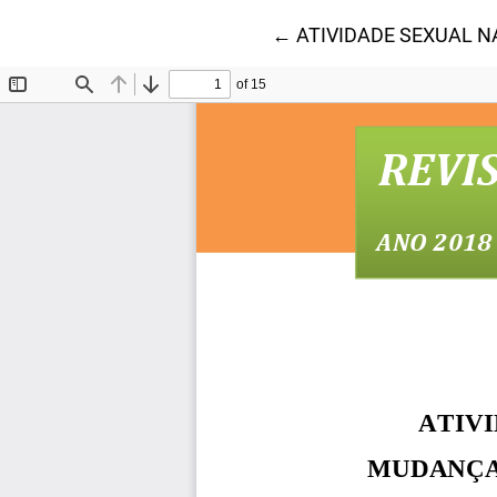
Voltar aos Detalhes do
←
ATIVIDADE SEXUAL N