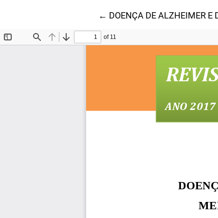
Voltar aos Detalhes do Artig
←
DOENÇA DE ALZHEIMER E D