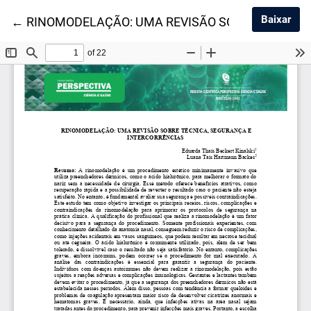
Baix
Baixar
Voltar aos Detalhes do Artigo
←
RINOMODELAÇÃO: UMA REVISÃO SOBRE TÉCNICA