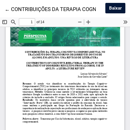
Baix
Baixar
Voltar aos Detalhes do Artigo
←
CONTRIBUIÇÕES DA TERAPIA COGNITIVO-COMP