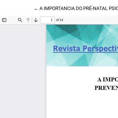
Voltar aos Detalhes do Artigo
←
A IMPORTANCIA DO PRÉ-NATAL PS