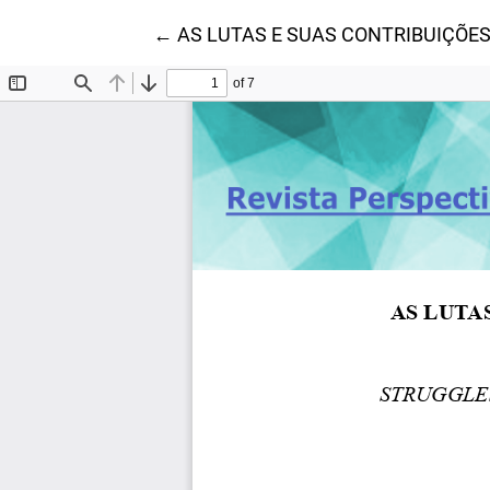
Voltar aos Detalhes do Artigo
←
AS LUTAS E SUAS CONTRIBUIÇÕE