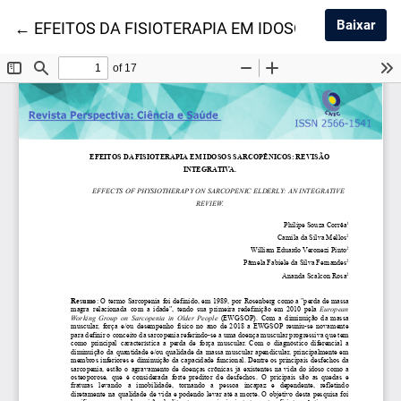
Baix
Baixar
Voltar aos Detalhes do Artigo
←
EFEITOS DA FISIOTERAPIA EM IDOSOS SARCOPÊ