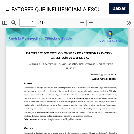
Baix
Baixar
Voltar aos Detalhes do Artigo
←
FATORES QUE INFLUENCIAM A ESCOLHA PELA CI