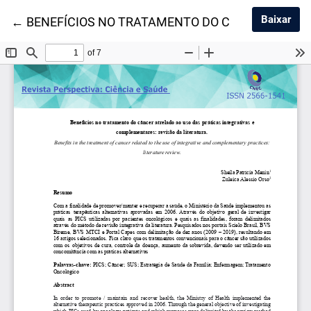
Baix
Baixar
Voltar aos Detalhes do Artigo
←
BENEFÍCIOS NO TRATAMENTO DO CÂNCER ATREL