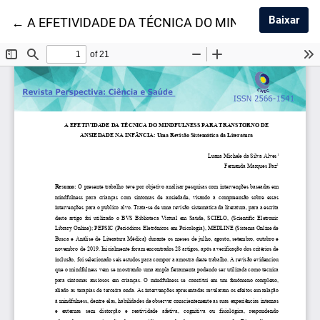
Baix
Baixar
Voltar aos Detalhes do Artigo
←
A EFETIVIDADE DA TÉCNICA DO MINDFULNESS P