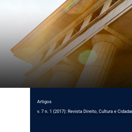
Ir para o menu de navegação principal
Ir para o conteúdo principal
Ir para o rodapé
Menu principal
Artigos
v. 7 n. 1 (2017): Revista Direito, Cultura e Cidada