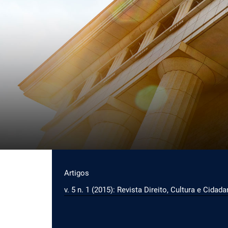
Ir para o menu de navegação principal
Ir para o conteúdo principal
Ir para o rodapé
Menu principal
Artigos
v. 5 n. 1 (2015): Revista Direito, Cultura e Cidada